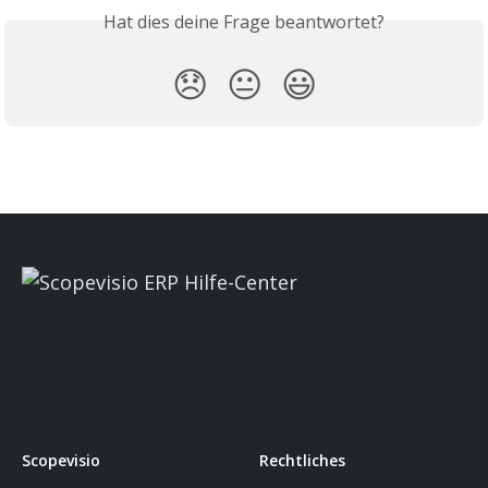
Hat dies deine Frage beantwortet?
😞
😐
😃
Scopevisio
Rechtliches