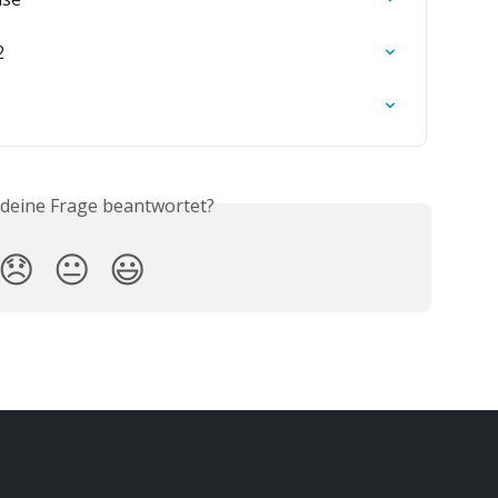
2
 deine Frage beantwortet?
😞
😐
😃