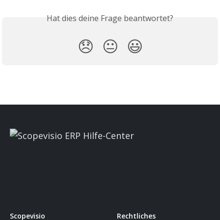
Hat dies deine Frage beantwortet?
😞
😐
😃
Scopevisio
Rechtliches