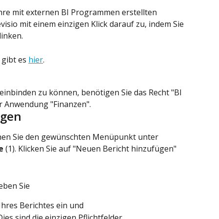
hre mit externen BI Programmen erstellten 
visio mit einem einzigen Klick darauf zu, indem Sie 
linken.
gibt es 
hier
.
 einbinden zu können, benötigen Sie das Recht "BI 
er Anwendung "Finanzen".
egen
hen Sie den gewünschten Menüpunkt unter 
e
 (1). Klicken Sie auf "Neuen Bericht hinzufügen" 
eben Sie
Ihres Berichtes ein und
s sind die einzigen Pflichtfelder.