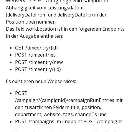
Webservice POST /outgoinginvoices/import in 
Abhängigkeit vom Leistungsdatum 
(deliveryDateFrom und deliveryDateTo) in der 
Position übernommen.
Das Feld workLocation ist in den folgenden Endpoints 
in der Ausgabe enthalten:
GET /timeentry/{id}
POST /timeentries
POST /timeentry/new
POST /timeentry/{id}
Es existieren neue Webservices:
POST 
/campaign/{campignId}/campaignRunEntries mit 
den zusätzlichen Feldern title, position, 
department, website, tags, changeTs und
POST /campaigns Im Endpoint POST /campaigns