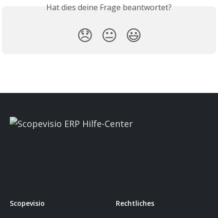
Hat dies deine Frage beantwortet?
😞
😐
😃
Scopevisio
Rechtliches