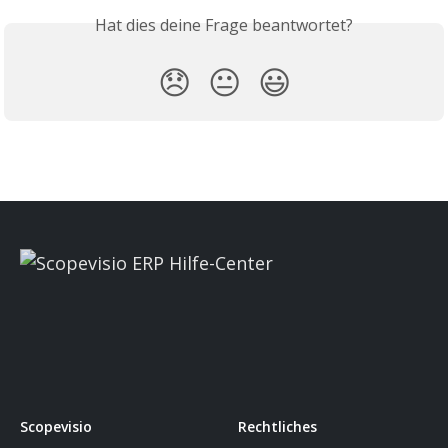
Hat dies deine Frage beantwortet?
😞
😐
😃
Scopevisio
Rechtliches