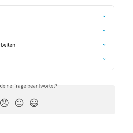
rbeiten
 deine Frage beantwortet?
😞
😐
😃