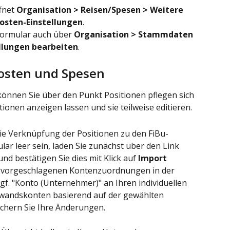
fnet 
Organisation > Reisen/Spesen > Weitere 
kosten-Einstellungen
. 
Formular auch über 
Organisation > Stammdaten 
llungen bearbeiten
.
kosten und Spesen
können Sie über den Punkt Positionen pflegen sich 
onen anzeigen lassen und sie teilweise editieren.
ie Verknüpfung der Positionen zu den FiBu-
ular leer sein, laden Sie zunächst über den Link 
und bestätigen Sie dies mit Klick auf 
Import 
ie vorgeschlagenen Kontenzuordnungen in der 
gf. "Konto (Unternehmer)" an Ihren individuellen 
fwandskonten basierend auf der gewählten 
ichern Sie Ihre Änderungen.