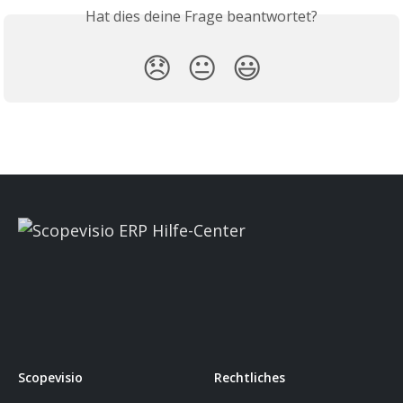
Hat dies deine Frage beantwortet?
😞
😐
😃
Scopevisio
Rechtliches