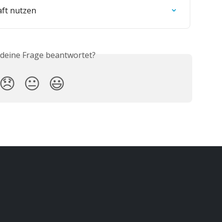
aft nutzen
 deine Frage beantwortet?
😞
😐
😃