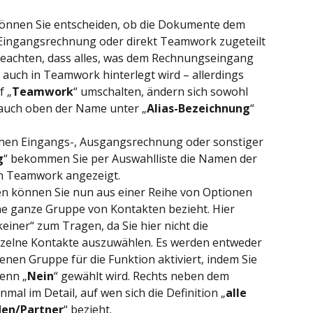
 können Sie entscheiden, ob die Dokumente dem 
ingangsrechnung oder direkt Teamwork zugeteilt 
 beachten, dass alles, was dem Rechnungseingang 
auch in Teamwork hinterlegt wird – allerdings 
f „
Teamwork
“ umschalten, ändern sich sowohl 
 auch oben der Name unter „
Alias-Bezeichnung
“ 
chen Eingangs-, Ausgangsrechnung oder sonstiger 
g
“ bekommen Sie per Auswahlliste die Namen der 
n Teamwork angezeigt.
gen können Sie nun aus einer Reihe von Optionen 
eine ganze Gruppe von Kontakten bezieht. Hier 
einer“ zum Tragen, da Sie hier nicht die 
inzelne Kontakte auszuwählen. Es werden entweder 
enen Gruppe für die Funktion aktiviert, indem Sie 
enn „
Nein
“ gewählt wird. Rechts neben dem 
mal im Detail, auf wen sich die Definition „
alle 
den/Partner
“ bezieht.